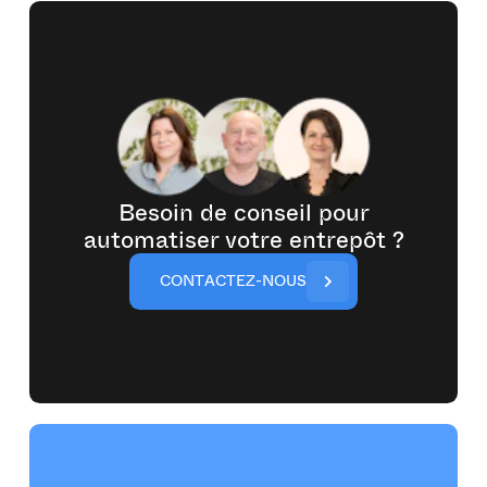
Besoin de conseil pour
automatiser votre entrepôt ?
C
O
N
T
A
C
T
E
Z
-
N
O
U
S