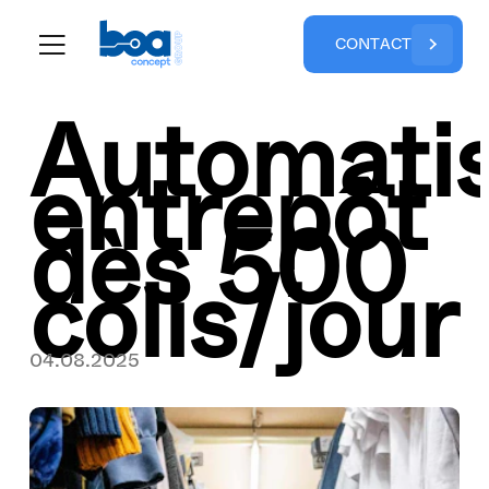
C
O
N
T
A
C
T
Automatis
entrepôt
dès 500
colis/jour
04.08.2025