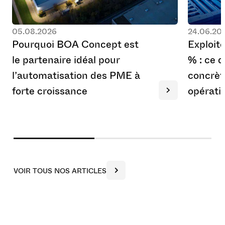
05.08.2026
24.06.20
P
o
u
r
q
u
o
i
B
O
A
C
o
n
c
e
p
t
e
s
t
E
x
p
l
o
i
t
l
e
p
a
r
t
e
n
a
i
r
e
i
d
é
a
l
p
o
u
r
%
:
c
e
q
l
’
a
u
t
o
m
a
t
i
s
a
t
i
o
n
d
e
s
P
M
E
à
c
o
n
c
r
è
t
f
o
r
t
e
c
r
o
i
s
s
a
n
c
e
o
p
é
r
a
t
i
V
O
I
R
T
O
U
S
N
O
S
A
R
T
I
C
L
E
S