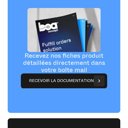
Recevez nos fiches produit
détaillées directement dans
votre boîte mail
R
E
C
E
V
O
I
R
L
A
D
O
C
U
M
E
N
T
A
T
I
O
N