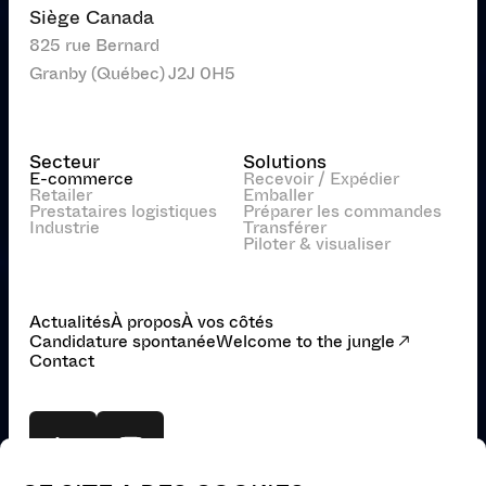
Siège Canada
825 rue Bernard
Granby (Québec) J2J 0H5
Secteur
Solutions
E-commerce
Recevoir / Expédier
Retailer
Emballer
Prestataires logistiques
Préparer les commandes
Industrie
Transférer
Piloter & visualiser
Actualités
À propos
À vos côtés
Candidature spontanée
Welcome to the jungle
Contact