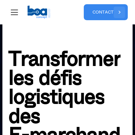
C
O
N
T
A
C
T
T
r
a
n
s
f
o
r
m
e
r
l
e
s
d
é
f
i
s
l
o
g
i
s
t
i
q
u
e
s
d
e
s
E
-
m
a
r
c
h
a
n
d