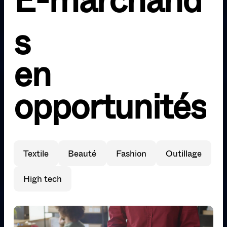
s
e
n
o
p
p
o
r
t
u
n
i
t
é
s
Textile
Beauté
Fashion
Outillage
High tech