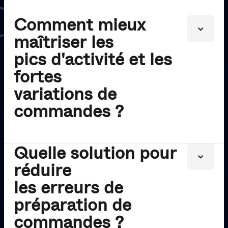
C
o
m
m
e
n
t
m
i
e
u
x
m
a
î
t
r
i
s
e
r
l
e
s
p
i
c
s
d
'
a
c
t
i
v
i
t
é
e
t
l
e
s
f
o
r
t
e
s
v
a
r
i
a
t
i
o
n
s
d
e
c
o
m
m
a
n
d
e
s
?
Q
u
e
l
l
e
s
o
l
u
t
i
o
n
p
o
u
r
Fluctuation des stocks, gestion des retours,
r
é
d
u
i
r
e
cut-off transport et saisonnalité : vos défis
l
e
s
e
r
r
e
u
r
s
d
e
quotidiens exigent une organisation et une
p
r
é
p
a
r
a
t
i
o
n
d
e
flexibilité logistique optimales.
c
o
m
m
a
n
d
e
s
?