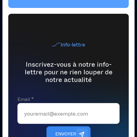
Info-lettre
Inscrivez-vous à notre info-
lettre pour ne rien louper de
notre actualité
Email *
E
N
V
O
Y
E
R