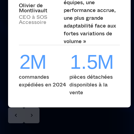
équipes, une
Olivier de
efficacit
0
4
3
2
performance accrue,
Montlivault
CEO à SOS
une plus grande
Accessoire
7
5
5
4
adaptabilité face aux
fortes variations de
1
6
8
8
volume »
T
R
A
N
S
F
É
R
E
R
E
M
B
A
2
2
M
1
1
.
.
5
5
M
La solution qui convoye vos
La solut
flux tout en élevant votre
et ferme
commandes
pièces détachées
efficacité
expédiées en 2024
disponibles à la
vente