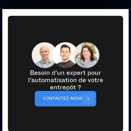
Besoin d'un expert pour
l'automatisation de votre
entrepôt ?
C
O
N
T
A
C
T
E
Z
-
N
O
U
S