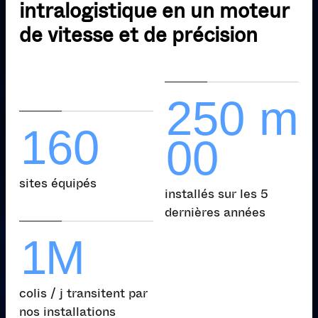
5
7
4
6
8
intralogistique en un moteur
5
8
1
2
0
4
3
3
4
de vitesse et de précision
6
2
7
8
7
3
1
5
7
4
5
6
7
2
2
5
5
0
0
m
8
5
8
1
1
6
6
0
0
0
0
0
0
0
sites équipés
installés sur les 5
1
dernières années
1
1
M
colis / j transitent par
nos installations