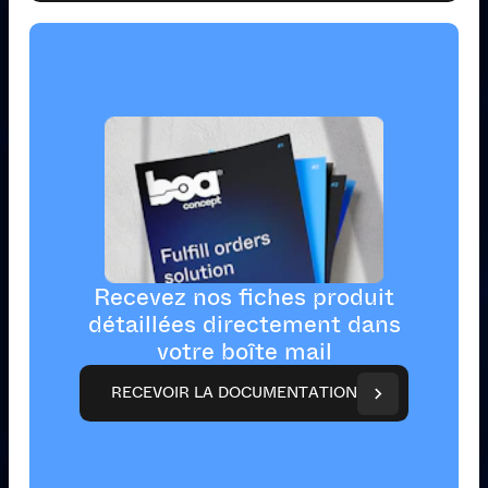
Recevez nos fiches produit
détaillées directement dans
votre boîte mail
R
E
C
E
V
O
I
R
L
A
D
O
C
U
M
E
N
T
A
T
I
O
N