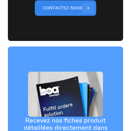
C
O
N
T
A
C
T
E
Z
-
N
O
U
S
Recevez nos fiches produit
détaillées directement dans