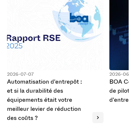
2026-07-07
2026-06-
A
u
t
o
m
a
t
i
s
a
t
i
o
n
d
'
e
n
t
r
e
p
ô
t
:
B
O
A
C
e
t
s
i
l
a
d
u
r
a
b
i
l
i
t
é
d
e
s
d
e
p
i
l
o
t
é
q
u
i
p
e
m
e
n
t
s
é
t
a
i
t
v
o
t
r
e
d
'
e
n
t
r
e
m
e
i
l
l
e
u
r
l
e
v
i
e
r
d
e
r
é
d
u
c
t
i
o
n
d
e
s
c
o
û
t
s
?