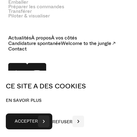
Emballer
Préparer les commandes
Transférer
Piloter & visualiser
Actualités
À propos
À vos côtés
Candidature spontanée
Welcome to the jungle
Contact
CE SITE A DES COOKIES
© 2025 BOA Concept. All rights reserved.
E
N
S
A
V
O
I
R
P
L
U
S
Canada FR
A
C
C
E
P
T
E
R
R
E
F
U
S
E
R