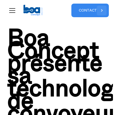
C
O
N
T
A
C
T
Boa
Concept
présente
sa
technolog
de
convoyeu