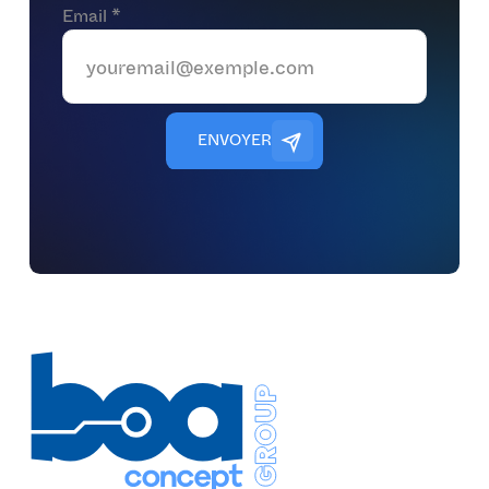
Email *
E
N
V
O
Y
E
R