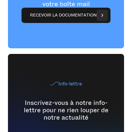
votre boîte mail
R
E
C
E
V
O
I
R
L
A
D
O
C
U
M
E
N
T
A
T
I
O
N
Info-lettre
Inscrivez-vous à notre info-
lettre pour ne rien louper de
notre actualité