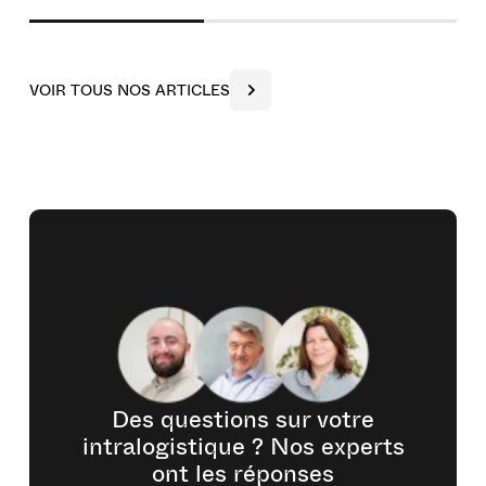
V
O
I
R
T
O
U
S
N
O
S
A
R
T
I
C
L
E
S
Des questions sur votre
intralogistique ? Nos experts
ont les réponses