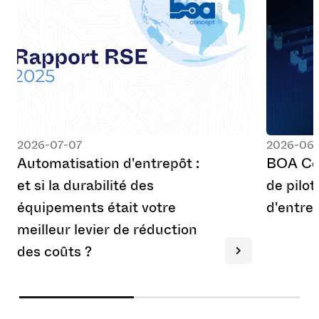
2026-07-07
2026-06-
A
u
t
o
m
a
t
i
s
a
t
i
o
n
d
'
e
n
t
r
e
p
ô
t
:
B
O
A
C
e
t
s
i
l
a
d
u
r
a
b
i
l
i
t
é
d
e
s
d
e
p
i
l
o
t
é
q
u
i
p
e
m
e
n
t
s
é
t
a
i
t
v
o
t
r
e
d
'
e
n
t
r
e
m
e
i
l
l
e
u
r
l
e
v
i
e
r
d
e
r
é
d
u
c
t
i
o
n
d
e
s
c
o
û
t
s
?