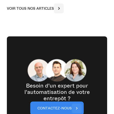
V
O
I
R
T
O
U
S
N
O
S
A
R
T
I
C
L
E
S
Besoin d'un expert pour
l'automatisation de votre
entrepôt ?
C
O
N
T
A
C
T
E
Z
-
N
O
U
S