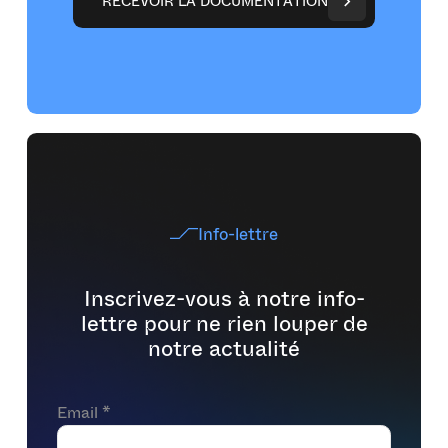
R
E
C
E
V
O
I
R
L
A
D
O
C
U
M
E
N
T
A
T
I
O
N
Info-lettre
Inscrivez-vous à notre info-
lettre pour ne rien louper de
notre actualité
Email *