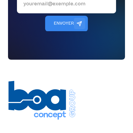
E
N
V
O
Y
E
R