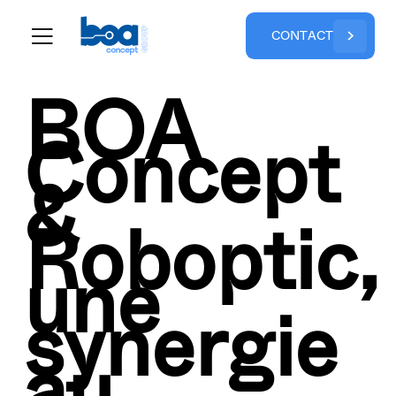
C
O
N
T
A
C
T
BOA
Concept
&
Roboptic,
une
synergie
au